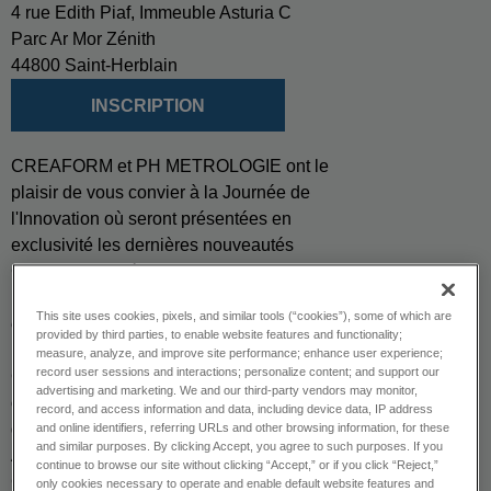
4 rue Edith Piaf, Immeuble Asturia C
Parc Ar Mor Zénith
44800 Saint-Herblain
INSCRIPTION
CREAFORM et PH METROLOGIE ont le
plaisir de vous convier à la Journée de
l'Innovation où seront présentées en
exclusivité les dernières nouveautés
Creaform, les séries HandySCAN 3D|EVO et
HandySCAN 3D|PRO. Vous aurez
This site uses cookies, pixels, and similar tools (“cookies”), some of which are
également la possibilité de tester le
provided by third parties, to enable website features and functionality;
HandySCAN 3D|MAX et le Go!SCAN 3D.
measure, analyze, and improve site performance; enhance user experience;
record user sessions and interactions; personalize content; and support our
Grâce à des démonstrations en direct, aux
advertising and marketing. We and our third-party vendors may monitor,
conseils de nos experts et aux retours
record, and access information and data, including device data, IP address
d'expérience des équipes de Manitou
and online identifiers, referring URLs and other browsing information, for these
and similar purposes. By clicking Accept, you agree to such purposes. If you
Ancenis, de l'Hydroptère 2.0 et du projet
continue to browse our site without clicking “Accept,” or if you click “Reject,”
Climate Impulse (49SUD), venez apprendre
only cookies necessary to operate and enable default website features and